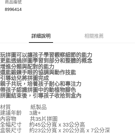
商品編號
付款後全家取貨
8996414
每筆NT$80
付款後7-11取貨
每筆NT$80
詳細說明
相關推薦
宅配
每筆NT$130，滿NT$3,000(含以上)免運費
玩拼圖可以讓孩子學習觀察細節的能力
更能透過拼圖學習到部分和整體的概念
宅配 (離島)
增進分類與配對的能力
每筆NT$280
還能鍛鍊手眼的協調與動作技能
引導幼兒將拼圖完成
親子共玩，培養孩子耐心和專注力
帶孩子認識拼圖中的動植物腳色
拼圖結束後，引導孩子收拾到盒內
材質 紙製品
建議年齡 3
歲+
內容物 共35片拼圖
全幅尺寸 約45公分寬 x 33公分高
盒裝尺寸 約23公分寬 x 20公分高 x 7公分深