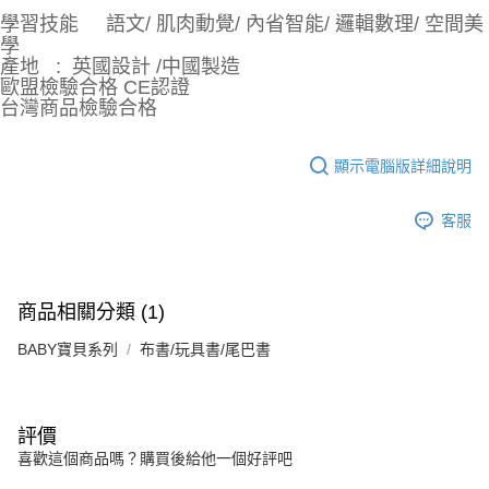
學習技能 語文/ 肌肉動覺/ 內省智能/ 邏輯數理/ 空間美
學
產地 : 英國設計 /中國製造
歐盟檢驗合格 CE認證
台灣商品檢驗合格
顯示電腦版詳細說明
客服
商品相關分類 (1)
BABY寶貝系列
布書/玩具書/尾巴書
評價
喜歡這個商品嗎？購買後給他一個好評吧