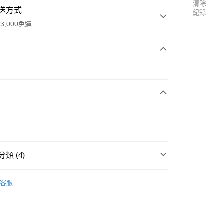
清除
送方式
紀錄
3,000免運
次付款
家取貨
0
類 (4)
1取貨
le 趣味童趣
0
客服
✨
◊ JELLYCAT
趣味玩偶系列
30，滿NT$3,000(含以上)免運費