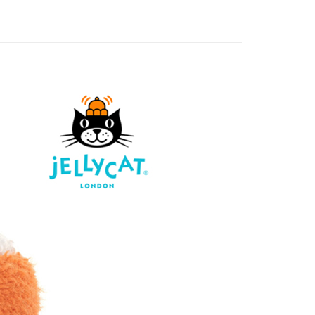
🍕美食愛好者
)
80