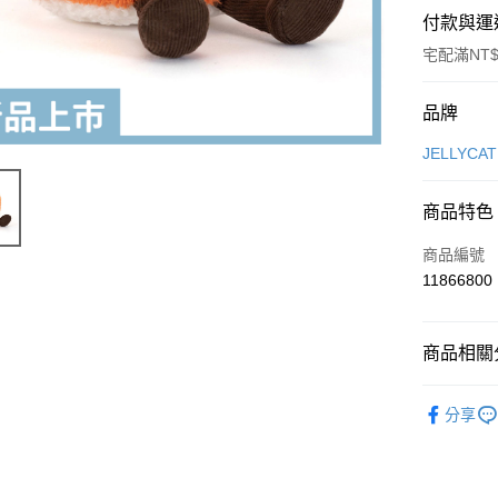
付款與運
宅配滿NT$
付款方式
品牌
信用卡一
JELLYCAT
ATM付款
商品特色
商品編號
運送方式
11866800
付款後全
每筆NT$8
商品相關分
付款後7-1
Amuseab
每筆NT$8
分享
✨新品推薦
宅配
◊ 品牌專區 
每筆NT$1