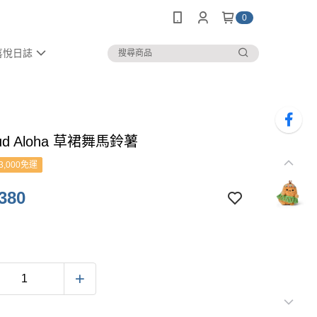
0
喜悅日誌
pud Aloha 草裙舞馬鈴薯
3,000免運
380