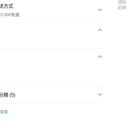
清除
送方式
紀錄
3,000免運
次付款
家取貨
0
類 (5)
1取貨
 馬鈴薯家族
0
客服
✨
 noodoll
🥔馬鈴薯系列
30，滿NT$3,000(含以上)免運費