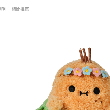
◊ 品牌專區 ◊
宅配 (離島
說明
相關推薦
送禮靈感
每筆NT$2