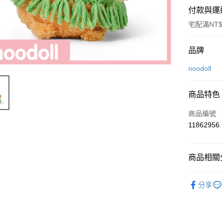
付款與運
宅配滿NT$
付款方式
品牌
信用卡一
noodoll
ATM付款
商品特色
商品編號
運送方式
11862956
付款後全
每筆NT$8
商品相關分
付款後7-1
noodoll
每筆NT$8
分享
✨新品推薦
宅配
◊ 品牌專區 ◊
每筆NT$1