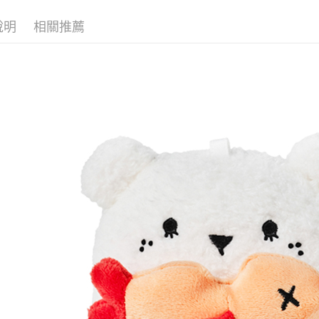
◊ 品牌專區 ◊
宅配 (離島
說明
相關推薦
送禮靈感
每筆NT$2