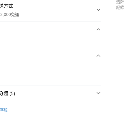
清除
送方式
紀錄
3,000免運
次付款
家取貨
0
類 (5)
1取貨
 馬鈴薯家族
0
客服
✨
 noodoll
經典動物朋友
30，滿NT$3,000(含以上)免運費