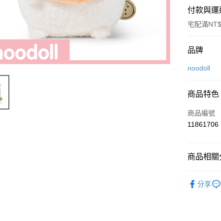
付款與運
宅配滿NT$
付款方式
品牌
信用卡一
noodoll
ATM付款
商品特色
商品編號
運送方式
11861706
付款後全
每筆NT$8
商品相關分
付款後7-1
noodoll
每筆NT$8
分享
✨新品推薦
宅配
◊ 品牌專區 ◊
每筆NT$1