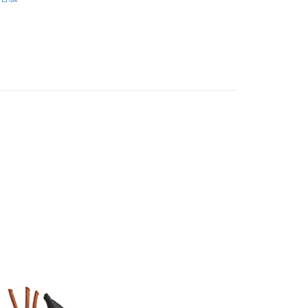
 noodoll
🥔馬鈴薯系列
🎓 畢業祝賀禮物
30，滿NT$3,000(含以上)免運費
)
80