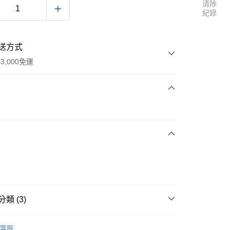
清除
紀錄
送方式
3,000免運
次付款
家取貨
0
類 (3)
1取貨
 馬鈴薯家族
0
客服