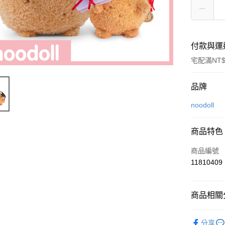
付款與運
宅配滿NT$
付款方式
品牌
信用卡一
noodoll
ATM付款
商品特色
商品編號
運送方式
11810409
付款後全
每筆NT$8
商品相關分
付款後7-1
noodoll
每筆NT$8
分享