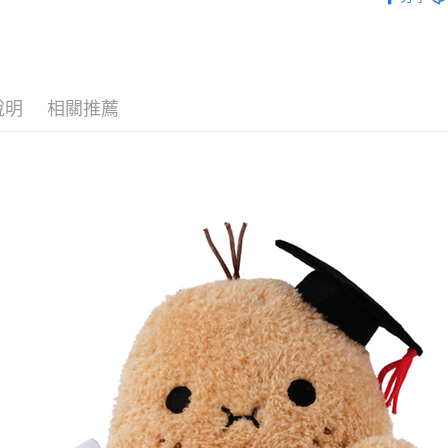
◊ 品牌專區 ◊
宅配
送禮靈感
每筆NT$1
宅配 (離島
說明
相關推薦
每筆NT$2