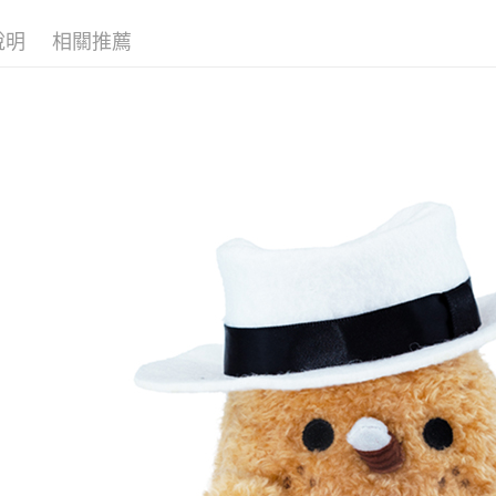
◊ 品牌專區 ◊
宅配 (離島
說明
相關推薦
每筆NT$2