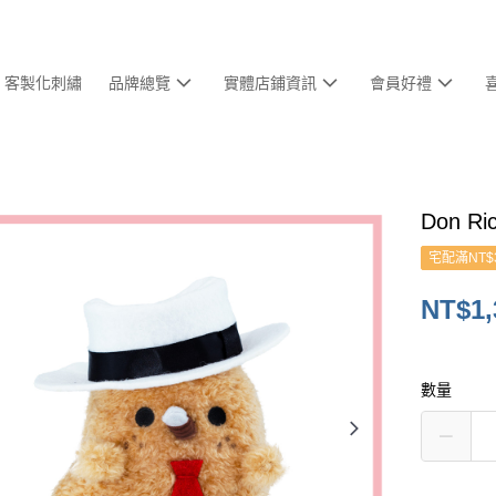
客製化刺繡
品牌總覽
實體店鋪資訊
會員好禮
Don R
宅配滿NT$
NT$1,
數量