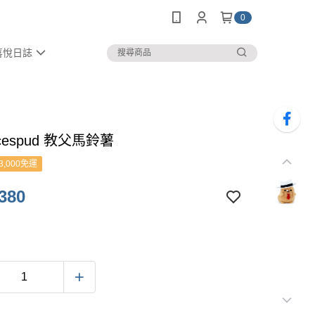
0
喜悅日誌
icespud 教父馬鈴薯
3,000免運
380