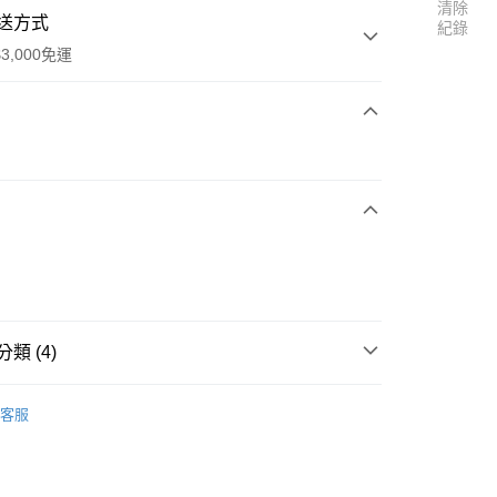
清除
送方式
紀錄
3,000免運
次付款
家取貨
0
類 (4)
1取貨
 馬鈴薯家族
0
客服
🙆大人也愛
 noodoll
🥔馬鈴薯系列
30，滿NT$3,000(含以上)免運費