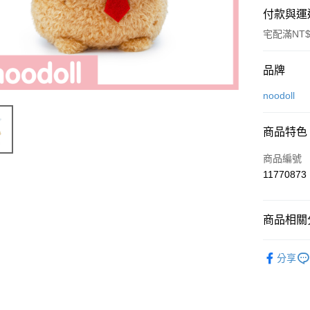
付款與運
宅配滿NT$
付款方式
品牌
信用卡一
noodoll
ATM付款
商品特色
商品編號
運送方式
11770873
付款後全
每筆NT$8
商品相關分
付款後7-1
noodoll
每筆NT$8
分享
送禮靈感
宅配
◊ 品牌專區 ◊
每筆NT$1