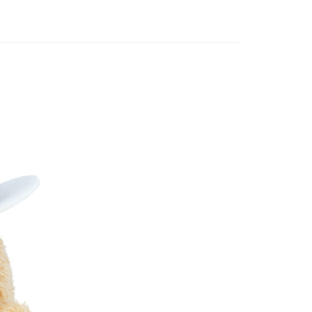
 noodoll
💥壞薯幫
)
80