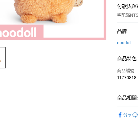
付款與運
宅配滿NT$
付款方式
品牌
信用卡一
noodoll
ATM付款
商品特色
商品編號
運送方式
11770818
付款後全
每筆NT$8
商品相關分
付款後7-1
noodoll
每筆NT$8
分享
◊ 品牌專區 ◊
宅配
每筆NT$1