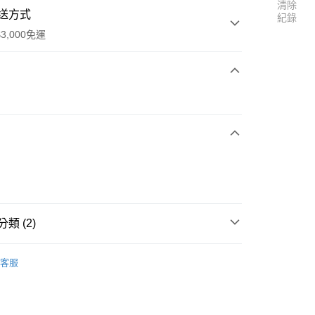
清除
送方式
紀錄
3,000免運
次付款
家取貨
0
類 (2)
1取貨
 馬鈴薯家族
0
客服
 noodoll
🥔馬鈴薯系列
30，滿NT$3,000(含以上)免運費