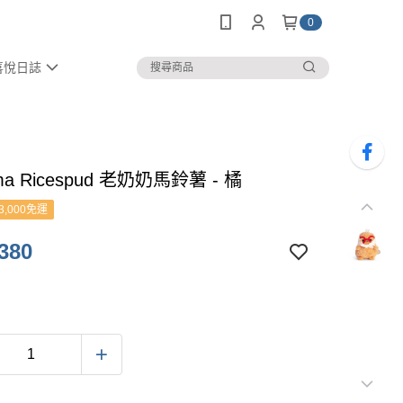
0
喜悅日誌
ma Ricespud 老奶奶馬鈴薯 - 橘
3,000免運
380