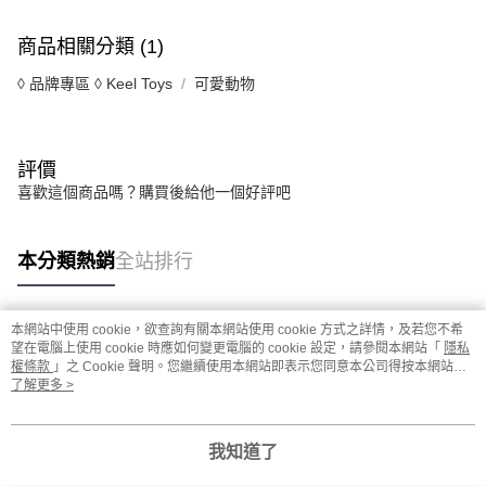
商品相關分類 (1)
◊ 品牌專區 ◊ Keel Toys
可愛動物
評價
喜歡這個商品嗎？購買後給他一個好評吧
本分類熱銷
全站排行
本網站中使用 cookie，欲查詢有關本網站使用 cookie 方式之詳情，及若您不希
熱門標籤
望在電腦上使用 cookie 時應如何變更電腦的 cookie 設定，請參閱本網站「
隱私
權條款
」之 Cookie 聲明。您繼續使用本網站即表示您同意本公司得按本網站使
用條款之 Cookie 聲明使用 cookie。
了解更多 >
我知道了