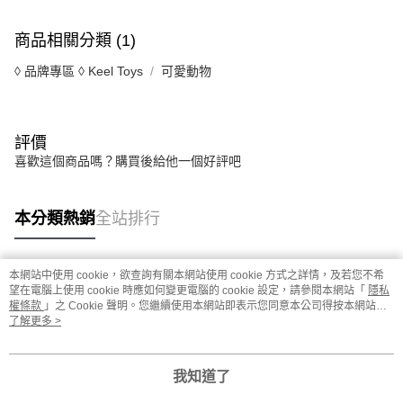
商品相關分類 (1)
◊ 品牌專區 ◊ Keel Toys
可愛動物
評價
喜歡這個商品嗎？購買後給他一個好評吧
本分類熱銷
全站排行
本網站中使用 cookie，欲查詢有關本網站使用 cookie 方式之詳情，及若您不希
熱門標籤
望在電腦上使用 cookie 時應如何變更電腦的 cookie 設定，請參閱本網站「
隱私
權條款
」之 Cookie 聲明。您繼續使用本網站即表示您同意本公司得按本網站使
用條款之 Cookie 聲明使用 cookie。
了解更多 >
我知道了