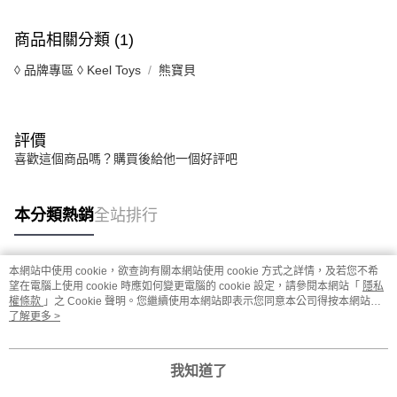
商品相關分類 (1)
◊ 品牌專區 ◊ Keel Toys
熊寶貝
評價
喜歡這個商品嗎？購買後給他一個好評吧
本分類熱銷
全站排行
本網站中使用 cookie，欲查詢有關本網站使用 cookie 方式之詳情，及若您不希
熱門標籤
望在電腦上使用 cookie 時應如何變更電腦的 cookie 設定，請參閱本網站「
隱私
權條款
」之 Cookie 聲明。您繼續使用本網站即表示您同意本公司得按本網站使
用條款之 Cookie 聲明使用 cookie。
了解更多 >
我知道了