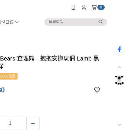
0
喜悅日誌
ie Bears 查理熊 - 抱抱安撫玩偶 Lamb 黑
咩
3,000免運
80