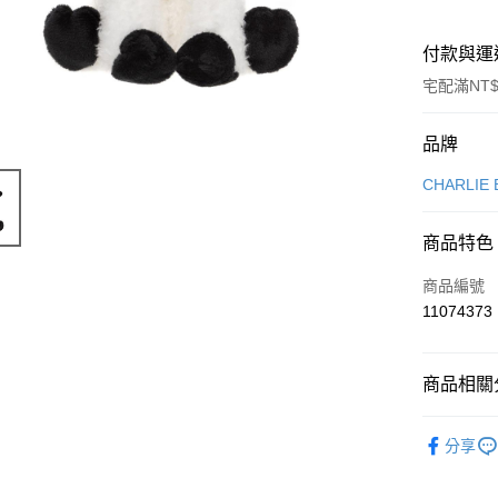
付款與運
宅配滿NT$
付款方式
品牌
信用卡一
CHARLIE
ATM付款
商品特色
商品編號
運送方式
11074373
付款後全
每筆NT$8
商品相關分
付款後7-1
◊ 品牌專區 ◊
每筆NT$8
分享
Animals
宅配