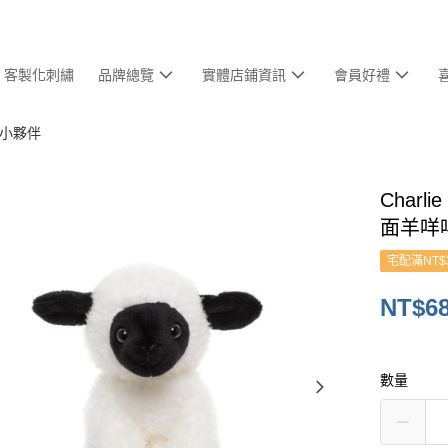
客製化刺繡
品牌總覽
實體店鋪資訊
會員好禮
擁抱小夥伴
Charl
面羊咩
宅配滿NT$
NT$6
數量