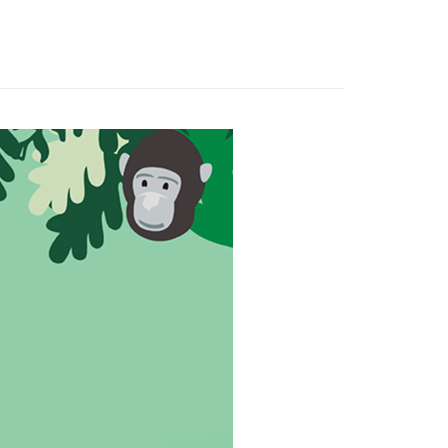
👶彌月贈禮
30，滿NT$3,000(含以上)免運費
貝系列
安撫娃娃
)
80