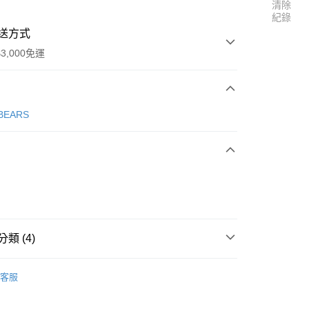
清除
紀錄
送方式
3,000免運
次付款
 BEARS
家取貨
0
類 (4)
1取貨
 Charlie Bears
CUDDLE CUBS 擁抱小夥伴
0
客服
 可愛動物