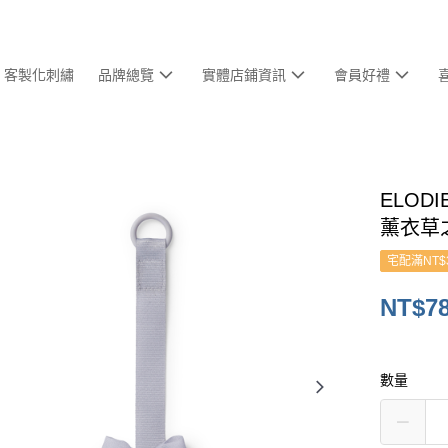
客製化刺繡
品牌總覽
實體店鋪資訊
會員好禮
ELODI
薰衣草
宅配滿NT$
NT$7
數量