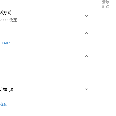
清除
紀錄
送方式
3,000免運
次付款
ETAILS
家取貨
0
類 (3)
1取貨
貝系列
安撫奶嘴/奶嘴夾
0
客服
Elodie Details
安撫奶嘴/奶嘴夾