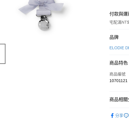
付款與運
宅配滿NT$
付款方式
品牌
信用卡一
ELODIE D
ATM付款
商品特色
商品編號
運送方式
10701121
付款後全
每筆NT$8
商品相關分
付款後7-1
BABY寶
每筆NT$8
分享
◊ 品牌專區 ◊ 
宅配